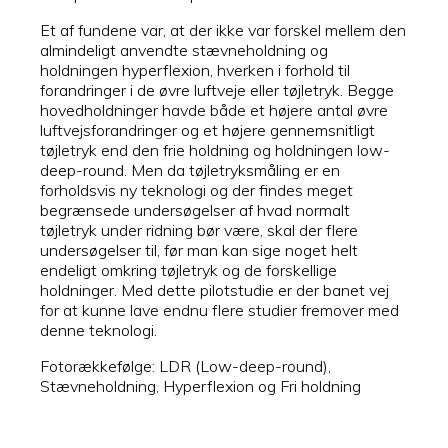
Et af fundene var, at der ikke var forskel mellem den
almindeligt anvendte stævneholdning og
holdningen hyperflexion, hverken i forhold til
forandringer i de øvre luftveje eller tøjletryk. Begge
hovedholdninger havde både et højere antal øvre
luftvejsforandringer og et højere gennemsnitligt
tøjletryk end den frie holdning og holdningen low-
deep-round. Men da tøjletryksmåling er en
forholdsvis ny teknologi og der findes meget
begrænsede undersøgelser af hvad normalt
tøjletryk under ridning bør være, skal der flere
undersøgelser til, før man kan sige noget helt
endeligt omkring tøjletryk og de forskellige
holdninger. Med dette pilotstudie er der banet vej
for at kunne lave endnu flere studier fremover med
denne teknologi.
Fotorækkefølge: LDR (Low-deep-round),
Stævneholdning, Hyperflexion og Fri holdning