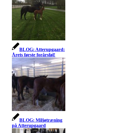
BLOG: Atterupgaard:
Årets første forårsføl!
BLOG: Miljøtræning
på Atterupgaard