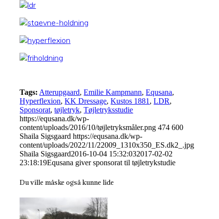
Tags:
Atterupgaard
,
Emilie Kampmann
,
Equsana
,
Hyperflexion
,
KK Dressage
,
Kustos 1881
,
LDR
,
Sponsorat
,
tøjletryk
,
Tøjletryksstudie
https://equsana.dk/wp-
content/uploads/2016/10/tøjletryksmåler.png
474
600
Shaila Sigsgaard
https://equsana.dk/wp-
content/uploads/2022/11/22009_1310x350_ES.dk2_.jpg
Shaila Sigsgaard
2016-10-04 15:32:03
2017-02-02
23:18:19
Equsana giver sponsorat til tøjletrykstudie
Du ville måske også kunne lide