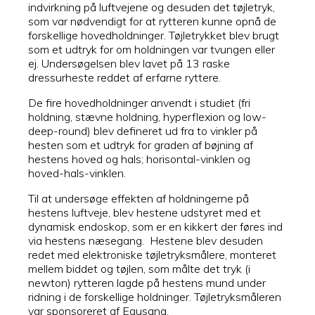
indvirkning på luftvejene og desuden det tøjletryk,
som var nødvendigt for at rytteren kunne opnå de
forskellige hovedholdninger. Tøjletrykket blev brugt
som et udtryk for om holdningen var tvungen eller
ej. Undersøgelsen blev lavet på 13 raske
dressurheste reddet af erfarne ryttere.
De fire hovedholdninger anvendt i studiet (fri
holdning, stævne holdning, hyperflexion og low-
deep-round) blev defineret ud fra to vinkler på
hesten som et udtryk for graden af bøjning af
hestens hoved og hals; horisontal-vinklen og
hoved-hals-vinklen.
Til at undersøge effekten af holdningerne på
hestens luftveje, blev hestene udstyret med et
dynamisk endoskop, som er en kikkert der føres ind
via hestens næsegang. Hestene blev desuden
redet med elektroniske tøjletryksmålere, monteret
mellem biddet og tøjlen, som målte det tryk (i
newton) rytteren lagde på hestens mund under
ridning i de forskellige holdninger. Tøjletryksmåleren
var sponsoreret af Equsana.