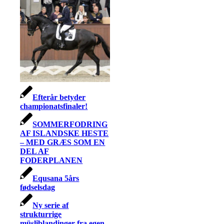
Efterår betyder
championatsfinaler!
SOMMERFODRING
AF ISLANDSKE HESTE
– MED GRÆS SOM EN
DEL AF
FODERPLANEN
Equsana 5års
fødselsdag
Ny serie af
strukturrige
müsliblandinger fra egen