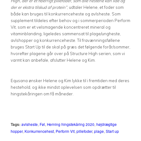
High, der er et fiberrigt pillefoder, som alle hestene kan lide og
der er ekstra tilskud af protein”
, udtaler Helene, et foder som
både kan bruges til konkurrenceheste og avlsheste. Som
supplement tildeles efter behov og i sommerperioden Perform
Vit, som er et velsmagende koncentreret mineral og
vitaminblanding, ligeledes sammensat til plage/ungheste,
avlshopper og konkurrenceheste. Til fravænningsføllene
bruges Start Up til de skal på græs det følgende forår/sommer,
hvorefter plagene går over på Structure High serien, som vi
varmt kan anbefale, afslutter Helene og Kim.
Equsana ønsker Helene og Kim lykke til i fremtiden med deres
hestehold, og ikke mindst oplevelsen som opdrætter til
hingstekåringen om få måneder.
Tags:
avlsheste
,
Føl
,
Herning hingstekåring 2020
,
højdrægtige
hopper
,
Konkurrencehest
,
Perform Vit
,
pillefoder
,
plage
,
Start up