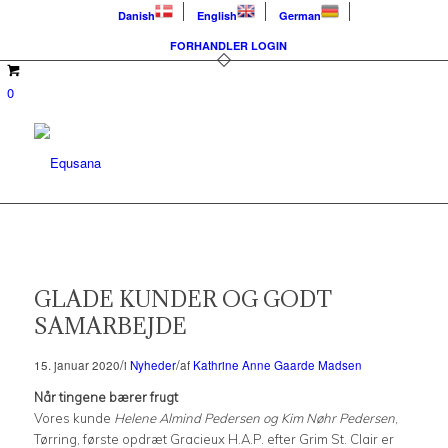
Danish
English
German
FORHANDLER LOGIN
0
GLADE KUNDER OG GODT
SAMARBEJDE
/
/
15. januar 2020
i
Nyheder
af
Kathrine Anne Gaarde Madsen
Når tingene bærer frugt
Vores kunde
Helene Almind Pedersen og
Kim Nøhr Pedersen
,
Tørring, første opdræt Gracieux H.A.P. efter Grim St. Clair er