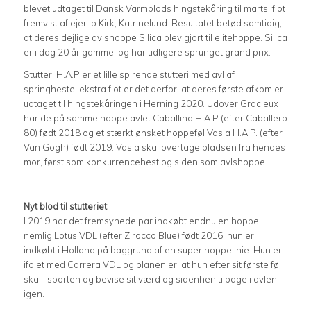
blevet udtaget til Dansk Varmblods hingstekåring til marts, flot
fremvist af ejer Ib Kirk, Katrinelund. Resultatet betød samtidig,
at deres dejlige avlshoppe Silica blev gjort til elitehoppe. Silica
er i dag 20 år gammel og har tidligere sprunget grand prix.
Stutteri H.A.P er et lille spirende stutteri med avl af
springheste, ekstra flot er det derfor, at deres første afkom er
udtaget til hingstekåringen i Herning 2020. Udover Gracieux
har de på samme hoppe avlet Caballino H.A.P (efter Caballero
80) født 2018 og et stærkt ønsket hoppeføl Vasia H.A.P. (efter
Van Gogh) født 2019. Vasia skal overtage pladsen fra hendes
mor, først som konkurrencehest og siden som avlshoppe.
Nyt blod til
stutteriet
I 2019 har det fremsynede par indkøbt endnu en hoppe,
nemlig Lotus VDL (efter Zirocco Blue) født 2016, hun er
indkøbt i Holland på baggrund af en super hoppelinie. Hun er
ifolet med Carrera VDL og planen er, at hun efter sit første føl
skal i sporten og bevise sit værd og sidenhen tilbage i avlen
igen.