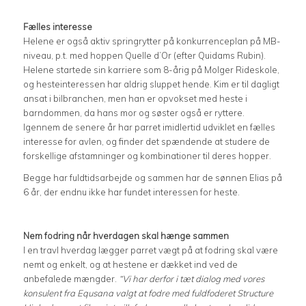
Fælles interesse
Helene er også aktiv springrytter på konkurrenceplan på MB-
niveau, p.t. med hoppen Quelle d’Or (efter Quidams Rubin).
Helene startede sin karriere som 8-årig på Molger Rideskole,
og hesteinteressen har aldrig sluppet hende. Kim er til dagligt
ansat i bilbranchen, men han er opvokset med heste i
barndommen, da hans mor og søster også er ryttere.
Igennem de senere år har parret imidlertid udviklet en fælles
interesse for avlen, og finder det spændende at studere de
forskellige afstamninger og kombinationer til deres hopper.
Begge har fuldtidsarbejde og sammen har de sønnen Elias på
6 år, der endnu ikke har fundet interessen for heste.
Nem fodring når hverdagen skal hænge sammen
I en travl hverdag lægger parret vægt på at fodring skal være
nemt og enkelt, og at hestene er dækket ind ved de
anbefalede mængder.
“Vi har derfor i tæt dialog med vores
konsulent fra Equsana valgt at fodre med fuldfoderet Structure