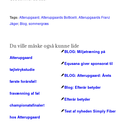
Tags:
Atterupgaard
,
Atterupgaards Botticelli
,
Atterupgaards Franz
Jäger
,
Blog
,
sommergræs
Du ville måske også kunne lide
BLOG: Miljøtræning på
Atterupgaard
Equsana giver sponsorat til
tøjletrykstudie
BLOG: Atterupgaard: Årets
første forårsføl!
Blog: Efterår betyder
fravænning af føl
Efterår betyder
championatsfinaler!
Test af nyheden Simply Fiber
hos Atterupgaard