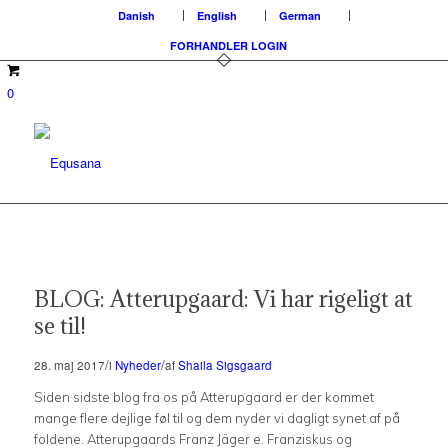
Danish
English
German
FORHANDLER LOGIN
0
BLOG: Atterupgaard: Vi har rigeligt at
se til!
/
/
28. maj 2017
i
Nyheder
af
Shaila Sigsgaard
Siden sidste blog fra os på Atterupgaard er der kommet
mange flere dejlige føl til og dem nyder vi dagligt synet af på
foldene. Atterupgaards Franz Jäger e. Franziskus og