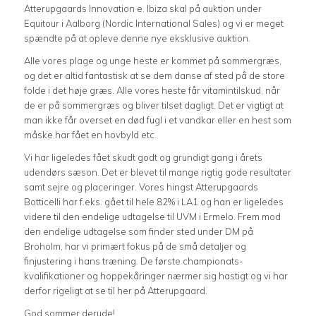
Atterupgaards Innovation e. Ibiza skal på auktion under
Equitour i Aalborg (Nordic International Sales) og vi er meget
spændte på at opleve denne nye eksklusive auktion.
Alle vores plage og unge heste er kommet på sommergræs,
og det er altid fantastisk at se dem danse af sted på de store
folde i det høje græs. Alle vores heste får vitamintilskud, når
de er på sommergræs og bliver tilset dagligt. Det er vigtigt at
man ikke får overset en død fugl i et vandkar eller en hest som
måske har fået en hovbyld etc.
Vi har ligeledes fået skudt godt og grundigt gang i årets
udendørs sæson. Det er blevet til mange rigtig gode resultater
samt sejre og placeringer. Vores hingst Atterupgaards
Botticelli har f.eks. gået til hele 82% i LA1 og han er ligeledes
videre til den endelige udtagelse til UVM i Ermelo. Frem mod
den endelige udtagelse som finder sted under DM på
Broholm, har vi primært fokus på de små detaljer og
finjustering i hans træning. De første championats-
kvalifikationer og hoppekåringer nærmer sig hastigt og vi har
derfor rigeligt at se til her på Atterupgaard.
God sommer derude!