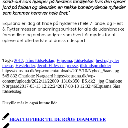
sand-out som hjælper på hestens fordøjelse hvis den spiser
jord på folden og desuden en række banebrydende nyheder
som kommer henover hele året.”
Equsana er idag at finde på hylderne i hele 7 lande, og Hest
& Rytter messen er samlingspunktet for alle de udenlandske
forhandlere og ambassadører som hvert år mødes for at
opleve det allerbedste af dansk ridesport.
Tags:
2017
,
5 års fødselsdag
,
Equsana
,
fødselsdag
,
hest og rytter
messe
,
Hestefoder
,
Jecob H Jessen
,
messe
,
tilskudsprodukter
https://equsana.dk/wp-content/uploads/2015/10/Nyhed_5aars.jpg
545
832
Charlotte Nørgaard
https://equsana.dk/wp-
content/uploads/2022/11/22009_1310x350_ES.dk2_.jpg
Charlotte
Nørgaard
2017-03-13 12:22:24
2017-03-13 12:32:46
Equsana 5års
fødselsdag
Du ville måske også kunne lide
HEALTH FIBER TIL DE RØDE DIAMANTER