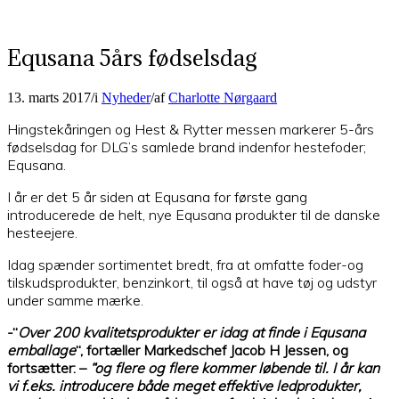
Equsana 5års fødselsdag
13. marts 2017
/
i
Nyheder
/
af
Charlotte Nørgaard
Hingstekåringen og Hest & Rytter messen markerer 5-års
fødselsdag for DLG’s samlede brand indenfor hestefoder;
Equsana.
I år er det 5 år siden at Equsana for første gang
introducerede de helt, nye Equsana produkter til de danske
hesteejere.
Idag spænder sortimentet bredt, fra at omfatte foder-og
tilskudsprodukter, benzinkort, til også at have tøj og udstyr
under samme mærke.
-“
Over 200 kvalitetsprodukter er idag at finde i Equsana
emballage
“, fortæller Markedschef Jacob H Jessen, og
fortsætter: –
“og flere og flere kommer løbende til. I år kan
vi f.eks. introducere både meget effektive ledprodukter,