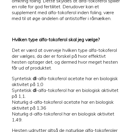
omkring foling. Dette skyldes at alfa-tokoferol spiller
en rolle for god fertilitet. Derudover kan et
supplement med alfa-tokoferol inden foling, være
med til at øge andelen af antistoffer i råmælken.
Hvilken type alfa-tokoferol skal jeg vælge?
Det er værd at overveje hvilken type alfa-tokoferol
der vælges, da der er forskel på hvor effektivt
hesten optager det, og dermed hvor meget hesten
får ud af produktet.
Syntetisk
dl
-alfa-tokoferol acetate har en biologisk
aktivitet på 1,0
Syntetisk
dl
-alfa-tokoferol har en biologisk aktivitet
på 1,1.
Naturlig d-alfa-tokoferol acetate har en biologisk
aktivitet på 1,36
Naturlig d-alfa-tokoferol har en biologisk aktivitet
1,49.
Hesten udnytter altså de naturlige alfa-tokoferoler