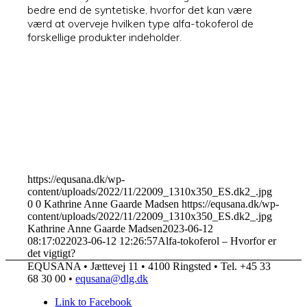
bedre end de syntetiske, hvorfor det kan være
værd at overveje hvilken type alfa-tokoferol de
forskellige produkter indeholder.
https://equsana.dk/wp-
content/uploads/2022/11/22009_1310x350_ES.dk2_.jpg
0
0
Kathrine Anne Gaarde Madsen
https://equsana.dk/wp-
content/uploads/2022/11/22009_1310x350_ES.dk2_.jpg
Kathrine Anne Gaarde Madsen
2023-06-12
08:17:02
2023-06-12 12:26:57
Alfa-tokoferol – Hvorfor er
det vigtigt?
EQUSANA • Jættevej 11 • 4100 Ringsted • Tel. +45 33
68 30 00 •
equsana@dlg.dk
Link to Facebook