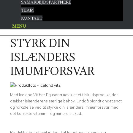
SAMARBEJDSPARTNERE
TEAM
KONTAKT
MENU
STYRK DIN
ISLÆNDERS
IMUMFORSVAR
Med Iceland Vit har Equsana udviklet et tilskudsprodukt, der
dækker islænderens særlige behov. Undgå blandt andet snot
og forkølelse ved at styrke din islænders immunforsvar med
det korrekte vitamin – og mineraltilskud.
Pro­duktet har et højt indhold af letoptageligt svovl og