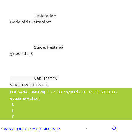
Hestefoder:
Gode råd til efteråret
Guide: Heste på
græs – del 3
NÅR HESTEN
SKAL HAVE BOKSRO..
EQUSANA • Jættevej 11 • 4100 Ringsted • Tel. +45 33 68 30 00 •
equsana@dlg.dk
VASK, TØR OG SMØR IMOD MUK
SÅ