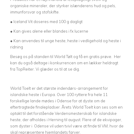
organiske mineraler, der styrker islænderens hud og pels,
immunforsvar og stofskifte.
● Iceland Vit doseres med 100 g dagligt
● Kan gives alene eller blandes i fx lucerne
● Kan anvendes til unge heste, heste i vedligehold og heste i
ridning
Besøg os på standen til World Tølt og få en gratis prøve. Her
kan du også deltage i konkurrencen om en lækker heldragt
fra TopReiter. Vi glæder os til at se dig.
World Toelt er det største indendørs-arrangement for
islandske heste i Europa. Over 100 ryttere fra hele 11
forskellige lande mødes i Odense for at dyste om de
eftertragtede finalepladser. Årets World Toelt kan ses som en
optakt til det forstående Verdensmesterskab for islandske
heste, der afholdes i Herning til august. Flere af de ekvipager,
som dyster i Odense vil uden tvivl være at finde til VM, hvor de
skal repræsentere hjemlandets farver.