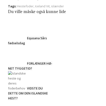
Tags:
Hestefoder
,
Iceland Vit
,
islænder
Du ville måske også kunne lide
Equsana 5års
fødselsdag
FORLÆNGER HØ-
NET TYGGETID?
VIDSTE DU
DETTE OM DEN ISLANDSKE
HEST?