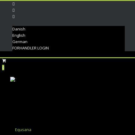
Danish
English
German
FORHANDLER LOGIN
0