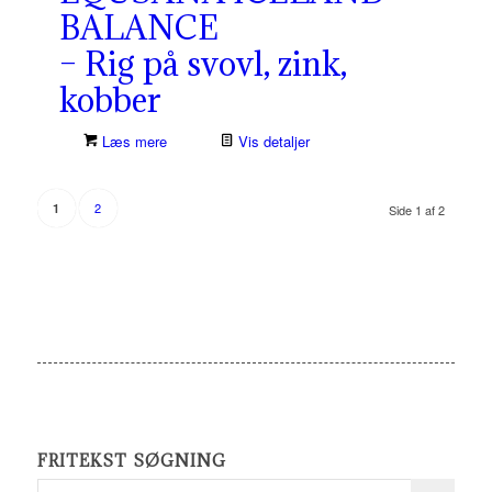
BALANCE
– Rig på svovl, zink,
kobber
Læs mere
Vis detaljer
2
1
Side 1 af 2
FRITEKST SØGNING