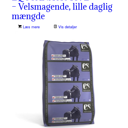
– Velsmagende, lille daglig
mængde
Læs mere
Vis detaljer