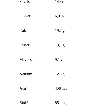
Stivelse
14 %
Sukker
6,0 %
Calcium
19,7 g
Fosfor
13,7 g
Magnesium
9,1 g
Natrium
12,3 g
Jern*
458 mg
Zink*
851 mg