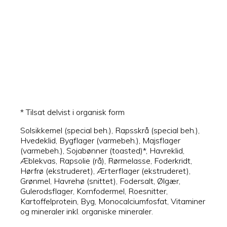
* Tilsat delvist i organisk form
Solsikkemel (special beh.), Rapsskrå (special beh.),
Hvedeklid, Bygflager (varmebeh.), Majsflager
(varmebeh.), Sojabønner (toasted)*, Havreklid,
Æblekvas, Rapsolie (rå), Rørmelasse, Foderkridt,
Hørfrø (ekstruderet), Ærterflager (ekstruderet),
Grønmel, Havrehø (snittet), Fodersalt, Ølgær,
Gulerodsflager, Kornfodermel, Roesnitter,
Kartoffelprotein, Byg, Monocalciumfosfat, Vitaminer
og mineraler inkl. organiske mineraler.