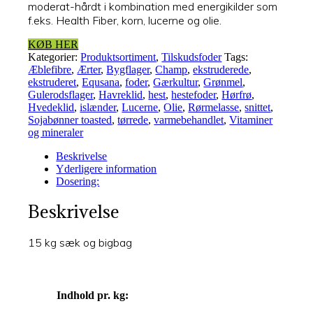
moderat-hårdt i kombination med energikilder som
f.eks. Health Fiber, korn, lucerne og olie.
KØB HER
Kategorier:
Produktsortiment
,
Tilskudsfoder
Tags:
Æblefibre
,
Ærter
,
Bygflager
,
Champ
,
ekstruderede
,
ekstruderet
,
Equsana
,
foder
,
Gærkultur
,
Grønmel
,
Gulerodsflager
,
Havreklid
,
hest
,
hestefoder
,
Hørfrø
,
Hvedeklid
,
islænder
,
Lucerne
,
Olie
,
Rørmelasse
,
snittet
,
Sojabønner toasted
,
tørrede
,
varmebehandlet
,
Vitaminer
og mineraler
Beskrivelse
Yderligere information
Dosering:
Beskrivelse
15 kg sæk og bigbag
Indhold pr. kg: