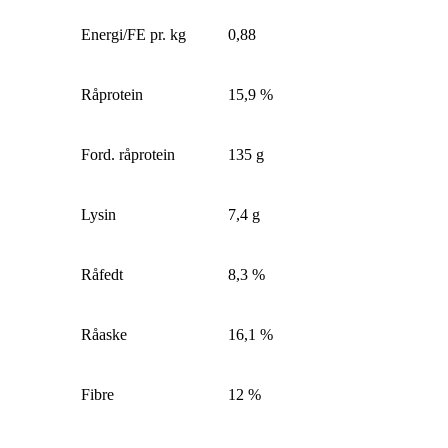
Energi/FE pr. kg
0,88
Råprotein
15,9 %
Ford. råprotein
135 g
Lysin
7,4 g
Råfedt
8,3 %
Råaske
16,1 %
Fibre
12 %