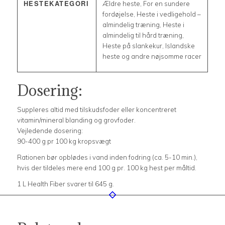
HESTEKATEGORI
Ældre heste, For en sundere
fordøjelse, Heste i vedligehold –
almindelig træning, Heste i
almindelig til hård træning,
Heste på slankekur, Islandske
heste og andre nøjsomme racer
Dosering:
Suppleres altid med tilskudsfoder eller koncentreret
vitamin/mineral blanding og grovfoder.
Vejledende dosering:
90-400 g pr 100 kg kropsvægt
Rationen bør opblødes i vand inden fodring (ca. 5-10 min.),
hvis der tildeles mere end 100 g pr. 100 kg hest per måltid.
1 L Health Fiber svarer til 645 g.