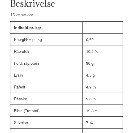
Beskrivelse
15 kg sække
Indhold pr. kg:
Energi/FE pr. kg
0,69
Råprotein
10,5 %
Ford. råprotein
86 g
Lysin
4,5 g
Råfedt
4,9 %
Råaske
9,6 %
Fibre (Træstof)
19,8 %
Stivelse
7 %