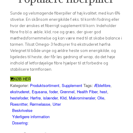
Sunde og velsmagende fiberpiller af høj kvalitet, med kun 6%
stivelse. En skånsom energikilde f.eks. til kornfri fodring eller
hvor der ønskes et fiberrigt supplement til korn. Indeholder
fibre fra bl.a. æble, klid, roe og græs, der giver god
mæthedsfornemmelse og kan være med til at skabe balance i
tarmen. Tilsat Omega-3 fedtsyrer fra ekstruderet hørfrø.
Velegnet til både unge og ældre heste som energikilde, og
ligeledes til heste, der får løs gødning af wrap, da det høje
indhold af letfordøjelige fibre hjælper til at forbedre og
stabilisere tarmfloraen.
KØB HER
Kategorier:
Produktsortiment
,
Supplement
Tags:
Æblefibre
,
ekstruderet
,
Equsana
,
foder
,
Grønmel
,
Health Fiber
,
hest
,
hestefoder
,
Hørfrø
,
islænder
,
Klid
,
Makromineraler
,
Olie
,
Roesnitter
,
Rørmelasse
,
Urter
Beskrivelse
Yderligere information
Dosering: