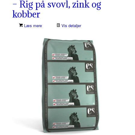
– Rig på svovl, zink og
kobber
Læs mere
Vis detaljer