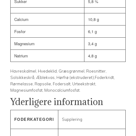
Sukker
5,8 %
Calcium
10,8 g
Fosfor
6,1 g
Magnesium
3,4 g
Natrium
4,8 g
Havreskalmel, Hvedeklid, Græsgrønmel, Roesnitter,
Solsikkeskrå, Æblekvas, Hørfrø (ekstruderet),Foderkridt,
Rørmelasse, Rapsolie, Fodersalt, Urteekstrakt,
Magnesiumfosfat, Monocalciumfosfat.
Yderligere information
FODERKATEGORI
Supplering