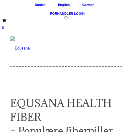
Danish
English
German
FORHANDLER LOGIN
0
EQUSANA HEALTH
FIBER
– Populære fiberpiller