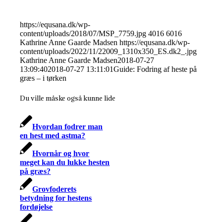
https://equsana.dk/wp-
content/uploads/2018/07/MSP_7759.jpg
4016
6016
Kathrine Anne Gaarde Madsen
https://equsana.dk/wp-
content/uploads/2022/11/22009_1310x350_ES.dk2_.jpg
Kathrine Anne Gaarde Madsen
2018-07-27
13:09:40
2018-07-27 13:11:01
Guide: Fodring af heste på
græs – i tørken
Du ville måske også kunne lide
Hvordan fodrer man
en hest med astma?
Hvornår og hvor
meget kan du lukke hesten
på græs?
Grovfoderets
betydning for hestens
fordøjelse