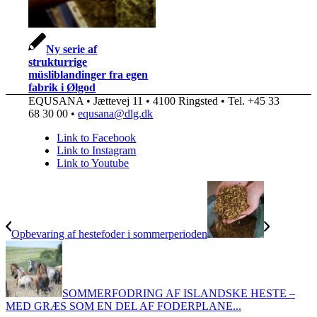
Ny serie af
strukturrige
müsliblandinger fra egen
fabrik i Ølgod
EQUSANA • Jættevej 11 • 4100 Ringsted • Tel. +45 33
68 30 00 •
equsana@dlg.dk
Link to Facebook
Link to Instagram
Link to Youtube
Opbevaring af hestefoder i sommerperioden
SOMMERFODRING AF ISLANDSKE HESTE –
MED GRÆS SOM EN DEL AF FODERPLANE...