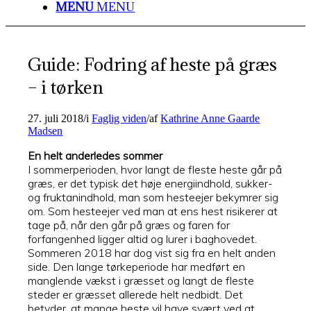
MENU
MENU
Guide: Fodring af heste på græs
– i tørken
27. juli 2018
/
i
Faglig viden
/
af
Kathrine Anne Gaarde
Madsen
En helt anderledes sommer
I sommerperioden, hvor langt de fleste heste går på
græs, er det typisk det høje energiindhold, sukker-
og fruktanindhold, man som hesteejer bekymrer sig
om. Som hesteejer ved man at ens hest risikerer at
tage på, når den går på græs og faren for
forfangenhed ligger altid og lurer i baghovedet.
Sommeren 2018 har dog vist sig fra en helt anden
side. Den lange tørkeperiode har medført en
manglende vækst i græsset og langt de fleste
steder er græsset allerede helt nedbidt. Det
betyder, at mange heste vil have svært ved at