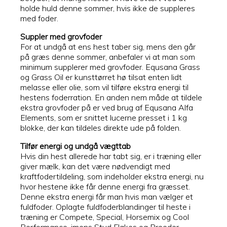
holde huld denne sommer, hvis ikke de suppleres
med foder.
Suppler med grovfoder
For at undgå at ens hest taber sig, mens den går
på græs denne sommer, anbefaler vi at man som
minimum supplerer med grovfoder. Equsana Grass
og Grass Oil er kunsttørret hø tilsat enten lidt
melasse eller olie, som vil tilføre ekstra energi til
hestens foderration. En anden nem måde at tildele
ekstra grovfoder på er ved brug af Equsana Alfa
Elements, som er snittet lucerne presset i 1 kg
blokke, der kan tildeles direkte ude på folden.
Tilfør energi og undgå vægttab
Hvis din hest allerede har tabt sig, er i træning eller
giver mælk, kan det være nødvendigt med
kraftfodertildeling, som indeholder ekstra energi, nu
hvor hestene ikke får denne energi fra græsset.
Denne ekstra energi får man hvis man vælger et
fuldfoder. Oplagte fuldfoderblandinger til heste i
træning er Compete, Special, Horsemix og Cool
Performance, imens Stud Flakes og Breeder