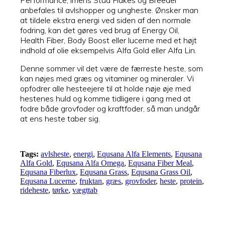
anbefales til avlshopper og ungheste. Ønsker man
at tildele ekstra energi ved siden af den normale
fodring, kan det gøres ved brug af Energy Oil,
Health Fiber, Body Boost eller lucerne med et højt
indhold af olie eksempelvis Alfa Gold eller Alfa Lin.
Denne sommer vil det være de færreste heste, som
kan nøjes med græs og vitaminer og mineraler. Vi
opfodrer alle hesteejere til at holde nøje øje med
hestenes huld og komme tidligere i gang med at
fodre både grovfoder og kraftfoder, så man undgår
at ens heste taber sig.
Tags:
avlsheste
,
energi
,
Equsana Alfa Elements
,
Equsana
Alfa Gold
,
Equsana Alfa Omega
,
Equsana Fiber Meal
,
Equsana Fiberlux
,
Equsana Grass
,
Equsana Grass Oil
,
Equsana Lucerne
,
fruktan
,
græs
,
grovfoder
,
heste
,
protein
,
rideheste
,
tørke
,
vægttab