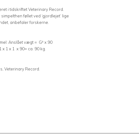
ret i tidskriftet Veterinary Record.
impelthen føllet ved ’gjordlejet’ lige
åndet, anbefaler forskerne.
ormel: Anslået vægt = G³ x 90
1 x 1 x 1 x 90= ca. 90 kg.
s, Veterinary Record.