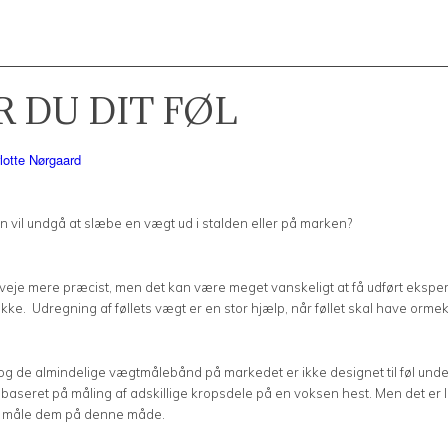
R DU DIT FØL
lotte Nørgaard
an vil undgå at slæbe en vægt ud i stalden eller på marken?
id veje mere præcist, men det kan være meget vanskeligt at få udført eksper
e. Udregning af føllets vægt er en stor hjælp, når føllet skal have ormek
 let, og de almindelige vægtmålebånd på markedet er ikke designet til føl
aseret på måling af adskillige kropsdele på en voksen hest. Men det er lang
n måle dem på denne måde.