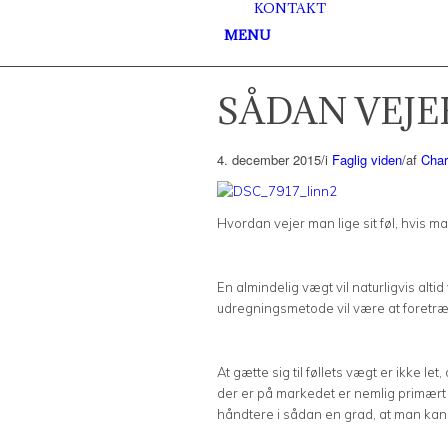
KONTAKT
MENU
SÅDAN VEJE
4. december 2015
/
i
Faglig viden
/
af
Char
Hvordan vejer man lige sit føl, hvis m
En almindelig vægt vil naturligvis alt
udregningsmetode vil være at foretrækk
At gætte sig til føllets vægt er ikke
der er på markedet er nemlig primært b
håndtere i sådan en grad, at man ka