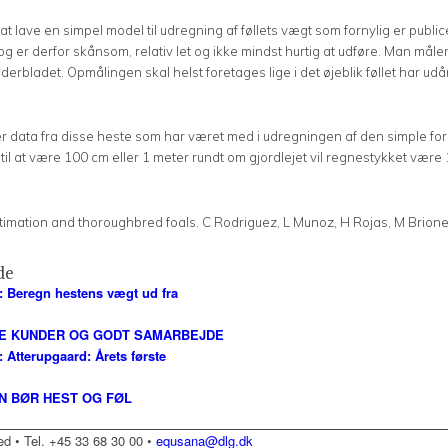
t lave en simpel model til udregning af føllets vægt som fornylig er publice
 er derfor skånsom, relativ let og ikke mindst hurtig at udføre. Man måler s
erbladet. Opmålingen skal helst foretages lige i det øjeblik føllet har ud
et er data fra disse heste som har været med i udregningen af den simple f
til at være 100 cm eller 1 meter rundt om gjordlejet vil regnestykket være 
timation and thoroughbred foals. C Rodriguez, L Munoz, H Rojas, M Brione
de
: Beregn hestens vægt ud fra
E KUNDER OG GODT SAMARBEJDE
 Atterupgaard: Årets første
N BØR HEST OG FØL
 • Tel. +45 33 68 30 00 •
equsana@dlg.dk