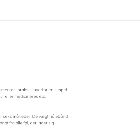
imentet i praksis, hvorfor en simpel
ur eller medicineres etc.
 under seks måneder. De vægtmålebånd
t fra alle føl, der lader sig