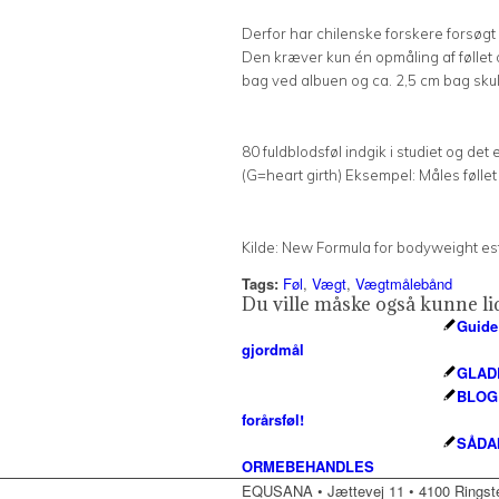
Derfor har chilenske forskere forsøgt a
Den kræver kun én opmåling af føllet og
bag ved albuen og ca. 2,5 cm bag skuld
80 fuldblodsføl indgik i studiet og d
(G=heart girth) Eksempel: Måles føllet 
Kilde: New Formula for bodyweight es
Tags:
Føl
,
Vægt
,
Vægtmålebånd
Du ville måske også kunne li
Guide
gjordmål
GLAD
BLOG:
forårsføl!
SÅDA
ORMEBEHANDLES
EQUSANA • Jættevej 11 • 4100 Ringsted