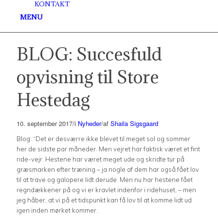
KONTAKT
MENU
BLOG: Succesfuld
opvisning til Store
Hestedag
10. september 2017
/
i
Nyheder
/
af
Shaila Sigsgaard
Blog: “Det er desværre ikke blevet til meget sol og sommer
her de sidste par måneder. Men vejret har faktisk været et fint
ride-vejr. Hestene har været meget ude og skridte tur på
græsmarken efter træning – ja nogle af dem har også fået lov
til at trave og galopere lidt derude. Men nu har hestene fået
regndækkener på og vi er kravlet indenfor i ridehuset, – men
jeg håber, at vi på et tidspunkt kan få lov til at komme lidt ud
igen inden mørket kommer.