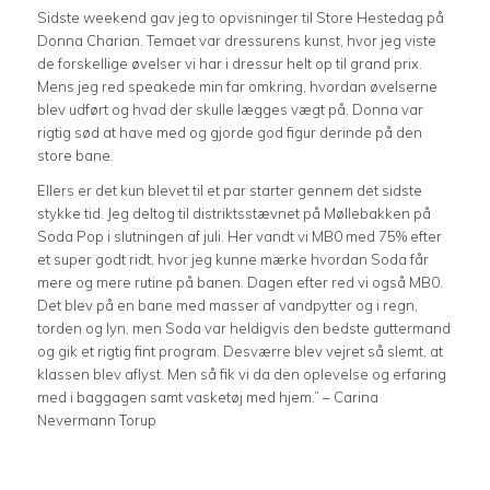
Sidste weekend gav jeg to opvisninger til Store Hestedag på
Donna Charian. Temaet var dressurens kunst, hvor jeg viste
de forskellige øvelser vi har i dressur helt op til grand prix.
Mens jeg red speakede min far omkring, hvordan øvelserne
blev udført og hvad der skulle lægges vægt på. Donna var
rigtig sød at have med og gjorde god figur derinde på den
store bane.
Ellers er det kun blevet til et par starter gennem det sidste
stykke tid. Jeg deltog til distriktsstævnet på Møllebakken på
Soda Pop i slutningen af juli. Her vandt vi MB0 med 75% efter
et super godt ridt, hvor jeg kunne mærke hvordan Soda får
mere og mere rutine på banen. Dagen efter red vi også MB0.
Det blev på en bane med masser af vandpytter og i regn,
torden og lyn, men Soda var heldigvis den bedste guttermand
og gik et rigtig fint program. Desværre blev vejret så slemt, at
klassen blev aflyst. Men så fik vi da den oplevelse og erfaring
med i baggagen samt vasketøj med hjem.” – Carina
Nevermann Torup