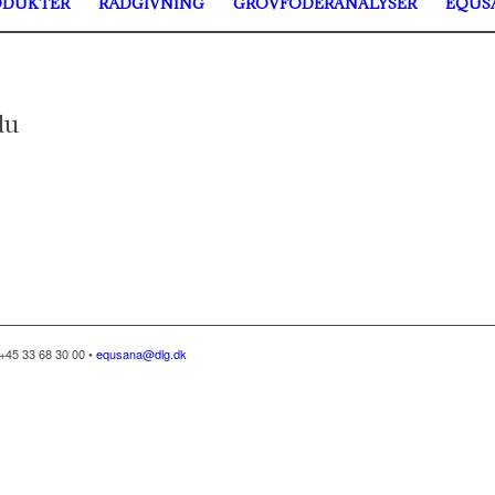
ODUKTER
RÅDGIVNING
GROVFODERANALYSER
EQUS
du
+45 33 68 30 00 •
equsana@dlg.dk