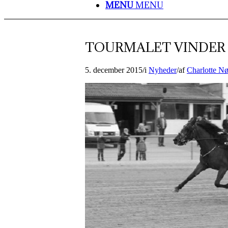
MENU
MENU
TOURMALET VINDER
5. december 2015
/
i
Nyheder
/
af
Charlotte N