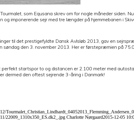
urmalet, som Equsana skrev om for nogle måneder siden. Nu føl
en og imponerende sejr med tre længder på hjemmebanen i Skiv
linger til det prestigefyldte Dansk Avlsløb 2013, gav en sejrsp
inalen søndag den 3. november 2013. Her er førstepræmien på 75.0
lt perfekt startspor to og distancen er 2.100 meter med autostart
 er dermed den oftest sejrende 3-åring i Danmark!
15/12/Tourmalet_Christian_Lindhardt_04052013_Flemming_Andersen_0
22/11/22009_1310x350_ES.dk2_.jpg
Charlotte Nørgaard
2015-12-05 10: