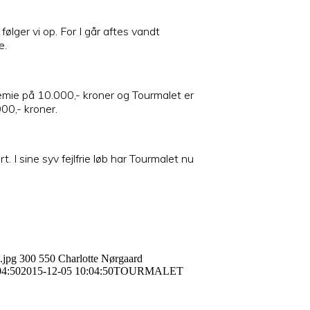
ger vi op. For I går aftes vandt
e.
ræmie på 10.000,- kroner og Tourmalet er
00,- kroner.
. I sine syv fejlfrie løb har Tourmalet nu
.jpg
300
550
Charlotte Nørgaard
04:50
2015-12-05 10:04:50
TOURMALET