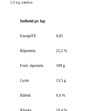
15 kg sække
Indhold pr. kg:
Energi/FE
0,85
Råprotein
22,2 %
Ford. råprotein
199 g
Lysin
13,5 g
Råfedt
9,4 %
Råaske
19,4 %