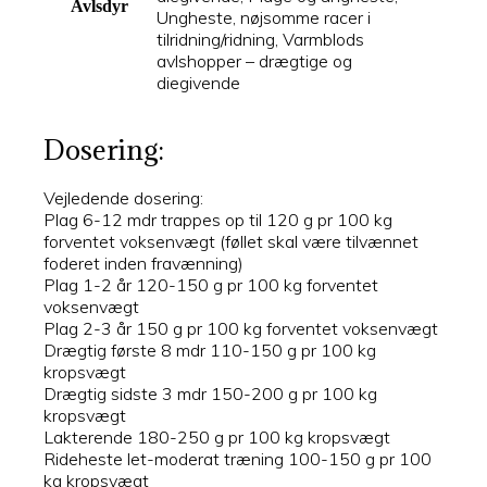
Avlsdyr
Ungheste, nøjsomme racer i
tilridning/ridning, Varmblods
avlshopper – drægtige og
diegivende
Dosering:
Vejledende dosering:
Plag 6-12 mdr trappes op til 120 g pr 100 kg
forventet voksenvægt (føllet skal være tilvænnet
foderet inden fravænning)
Plag 1-2 år 120-150 g pr 100 kg forventet
voksenvægt
Plag 2-3 år 150 g pr 100 kg forventet voksenvægt
Drægtig første 8 mdr 110-150 g pr 100 kg
kropsvægt
Drægtig sidste 3 mdr 150-200 g pr 100 kg
kropsvægt
Lakterende 180-250 g pr 100 kg kropsvægt
Rideheste let-moderat træning 100-150 g pr 100
kg kropsvægt