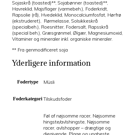
Sojaskrå (toasted)**, Sojabønner (toasted)**,
Havreklid, Majsflager (varmebeh.), Foderkridt,
Rapsolie (rå), Hvedeklid, Monocalciumfosfat, Hørfrø
(ekstruderet), Rørmelasse, Solsikkeskrå
(specialbeh.), Roesnitter, Fodersalt, Rapsskrå
(special beh.), Græsgrønmel, Ølgær, Magnesiumoxid,
Vitaminer og mineraler inkl. organiske mineraler.
** Fra genmodificeret soja
Yderligere information
Müsli
Fodertype
Tilskudsfoder
Foderkategori
Føl af nøjsomme racer, Nøjsomme
hingste/avlshingste, Nøjsomme
racer, avlshopper – drægtige og
diegivende, Plage og ungheste,