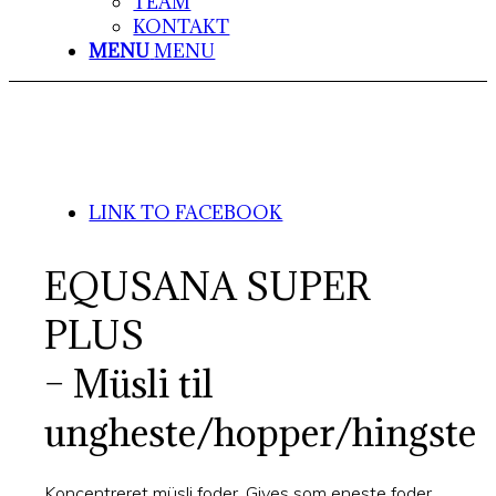
TEAM
KONTAKT
MENU
MENU
LINK TO FACEBOOK
EQUSANA SUPER
PLUS
– Müsli til
ungheste/hopper/hingste
Koncentreret müsli foder. Gives som eneste foder