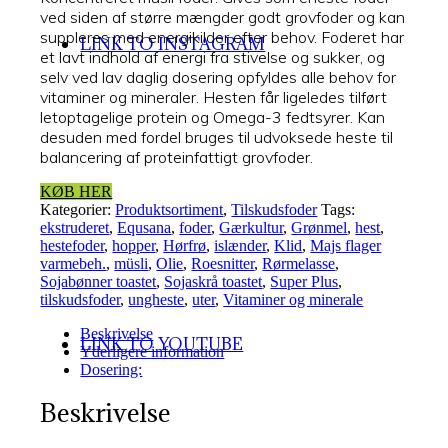
ved siden af større mængder godt grovfoder og kan
suppleres med energikilder efter behov. Foderet har
LINK TO INSTAGRAM
et lavt indhold af energi fra stivelse og sukker, og
selv ved lav daglig dosering opfyldes alle behov for
vitaminer og mineraler. Hesten får ligeledes tilført
letoptagelige protein og Omega-3 fedtsyrer. Kan
desuden med fordel bruges til udvoksede heste til
balancering af proteinfattigt grovfoder.
KØB HER
Kategorier:
Produktsortiment
,
Tilskudsfoder
Tags:
ekstruderet
,
Equsana
,
foder
,
Gærkultur
,
Grønmel
,
hest
,
hestefoder
,
hopper
,
Hørfrø
,
islænder
,
Klid
,
Majs flager
varmebeh.
,
müsli
,
Olie
,
Roesnitter
,
Rørmelasse
,
Sojabønner toastet
,
Sojaskrå toastet
,
Super Plus
,
tilskudsfoder
,
ungheste
,
uter
,
Vitaminer og minerale
Beskrivelse
LINK TO YOUTUBE
Yderligere information
Dosering:
Beskrivelse