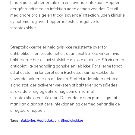
fundet ud af, at der er tale om en sovende infektion. Hopper
der går rundt med en infektion uden at man ved det. Det vil
med andre ord sige en tricky ’sovende’ infektion, uden kliniske
symptomer og hvor hopperne testes negative for
streptokokker.
Streptokokkerne er heldigvis ikke resistente over for
antibiotika, men problemet er, at antibiotika ikke virker, hvis
bakterierne har et lavt stofskifte og ikke er aktive. Så virker en
antiobiotika-behandling ganske enkelt ikke. Forskerne fandt
ud af et stof, nu lanceret som Bactivate’, kunne vække de
sovende bakterier op af dvalen. Stoffet indeholder netop et
signalstof, der aktiverer væksten af bakterier som således
straks deler sig og opfører sig som en normal
streptokokokker-infektion. Det er dette som præcis gør, at
man kan diagnosticere infektionen og dermed behandle de
ufrugtbare hopper.
Tags:
Bakterier
,
Reproduktion
,
Streptokokker