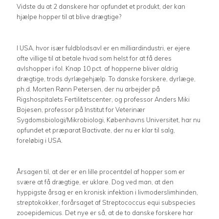
Vidste du at 2 danskere har opfundet et produkt, der kan
hjælpe hopper til at blive drægtige?
I USA, hvor især fuldblodsavl er en milliardindustri, er ejere
ofte villige til at betale hvad som helst for at få deres
avlshopper i fol. Knap 10 pct. af hopperne bliver aldrig
drægtige, trods dyrlægehjælp. To danske forskere, dyrlæge,
ph.d. Morten Rønn Petersen, der nu arbejder på
Rigshospitalets Fertilitetscenter, og professor Anders Miki
Bojesen, professor på Institut for Veterinær
Sygdomsbiologi/Mikrobiologi, Københavns Universitet, har nu
opfundet et præparat Bactivate, der nu er klar til salg,
foreløbig i USA.
Årsagen til, at der er en lille procentdel af hopper som er
svære at få drægtige, er uklare. Dog ved man, at den
hyppigste årsag er en kronisk infektion i livmoderslimhinden,
streptokokker, forårsaget af Streptococcus equi subspecies
zooepidemicus. Det nye er så, at de to danske forskere har