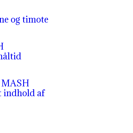
ne og timote
H
måltid
R MASH
t indhold af