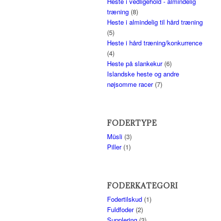
Heste i vedligehold - almindelig
træning
(8)
Heste i almindelig til hård træning
(5)
Heste i hård træning/konkurrence
(4)
Heste på slankekur
(6)
Islandske heste og andre
nøjsomme racer
(7)
FODERTYPE
Müsli
(3)
Piller
(1)
FODERKATEGORI
Fodertilskud
(1)
Fuldfoder
(2)
Supplering
(3)