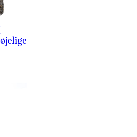
H
øjelige