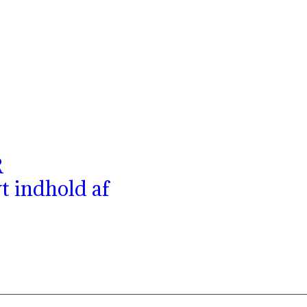
R
vt indhold af