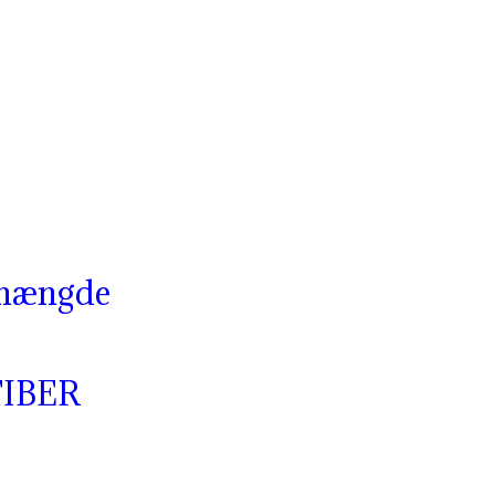
g mængde
IBER