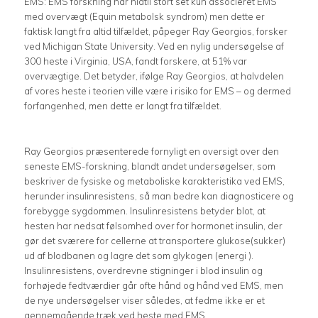
EMS: EMS forskning har hidtil stort set kun associeret EMS
med overvægt (Equin metabolsk syndrom) men dette er
faktisk langt fra altid tilfældet, påpeger Ray Georgios, forsker
ved Michigan State University. Ved en nylig undersøgelse af
300 heste i Virginia, USA, fandt forskere, at 51% var
overvægtige. Det betyder, ifølge Ray Georgios, at halvdelen
af vores heste i teorien ville være i risiko for EMS – og dermed
forfangenhed, men dette er langt fra tilfældet.
Ray Georgios præsenterede fornyligt en oversigt over den
seneste EMS-forskning, blandt andet undersøgelser, som
beskriver de fysiske og metaboliske karakteristika ved EMS,
herunder insulinresistens, så man bedre kan diagnosticere og
forebygge sygdommen. Insulinresistens betyder blot, at
hesten har nedsat følsomhed over for hormonet insulin, der
gør det sværere for cellerne at transportere glukose(sukker)
ud af blodbanen og lagre det som glykogen (energi ).
Insulinresistens, overdrevne stigninger i blod insulin og
forhøjede fedtværdier går ofte hånd og hånd ved EMS, men
de nye undersøgelser viser således, at fedme ikke er et
gennemgående træk ved heste med EMS.