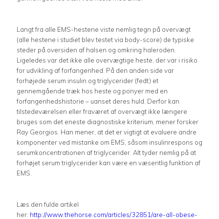
Langt fra alle EMS-hestene viste nemlig tegn på overvægt
(alle hestene i studiet blev testet via body-score) de typiske
steder på oversiden af halsen og omkring haleroden.
Ligeledes var det ikke alle overvægtige heste, der var i risiko
for udvikling af forfangenhed. På den anden side var
forhøjede serum insulin og triglycerider (fedt) et
gennemgående træk hos heste og ponyer med en
forfangenhedshistorie – uanset deres huld. Derfor kan
tilstedeværelsen eller fraværet af overvægt ikke længere
bruges som det eneste diagnostiske kriterium, mener forsker
Ray Georgios. Han mener, at det er vigtigt at evaluere andre
komponenter ved mistanke om EMS, såsom insulinrespons og
serumkoncentrationen af triglycerider. Alt tyder nemlig på at
forhøjet serum triglycerider kan være en væsentlig funktion af
EMS.
Læs den fulde artikel
her:
http://www.thehorse.com/articles/32851/are-all-obese-