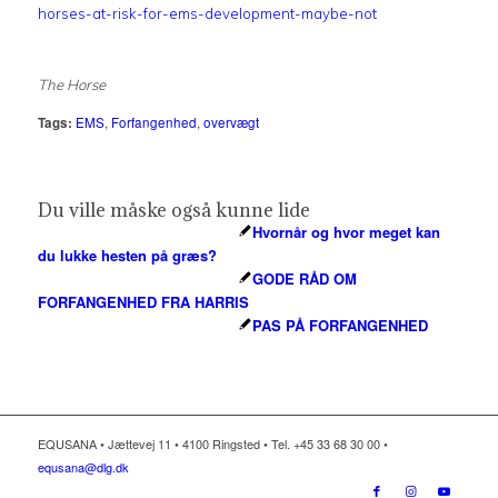
horses-at-risk-for-ems-development-maybe-not
The Horse
Tags:
EMS
,
Forfangenhed
,
overvægt
Du ville måske også kunne lide
Hvornår og hvor meget kan
du lukke hesten på græs?
GODE RÅD OM
FORFANGENHED FRA HARRIS
PAS PÅ FORFANGENHED
EQUSANA • Jættevej 11 • 4100 Ringsted • Tel. +45 33 68 30 00 •
equsana@dlg.dk