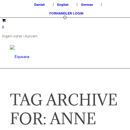
Danish
English
German
FORHANDLER LOGIN
0
Ingen varer i kurven.
TAG ARCHIVE
FOR:
ANNE