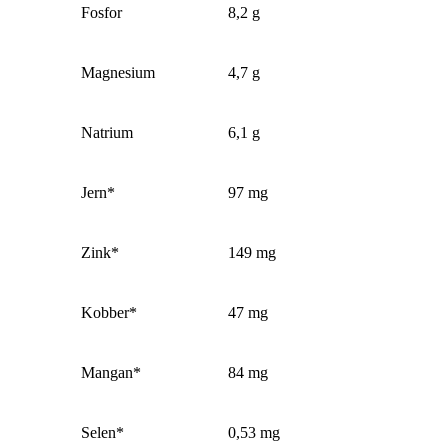
Fosfor
8,2 g
Magnesium
4,7 g
Natrium
6,1 g
Jern*
97 mg
Zink*
149 mg
Kobber*
47 mg
Mangan*
84 mg
Selen*
0,53 mg