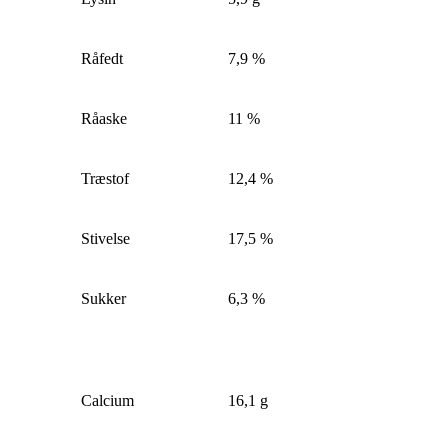
Råfedt
7,9 %
Råaske
11 %
Træstof
12,4 %
Stivelse
17,5 %
Sukker
6,3 %
Calcium
16,1 g