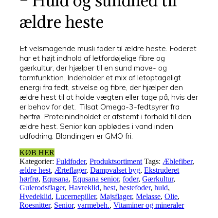
– Huld og sundhed til
ældre heste
Et velsmagende müsli foder til ældre heste. Foderet
har et højt indhold af letfordøjelige fibre og
gærkultur, der hjælper til en sund mave- og
tarmfunktion. Indeholder et mix af letoptageligt
energi fra fedt, stivelse og fibre, der hjælper den
ældre hest til at holde vægten eller tage på, hvis der
er behov for det. Tilsat Omega-3-fedtsyrer fra
hørfrø. Proteinindholdet er afstemt i forhold til den
ældre hest. Senior kan opblødes i vand inden
udfodring. Blandingen er GMO fri.
KØB HER
Kategorier:
Fuldfoder
,
Produktsortiment
Tags:
Æblefiber
,
ældre hest
,
Ærteflager
,
Dampvalset byg
,
Ekstruderet
hørfrø
,
Equsana
,
Equsana senior
,
foder
,
Gærkultur
,
Gulerodsflager
,
Havreklid
,
hest
,
hestefoder
,
huld
,
Hvedeklid
,
Lucernepiller
,
Majsflager
,
Melasse
,
Olie
,
Roesnitter
,
Senior
,
varmebeh.
,
Vitaminer og mineraler