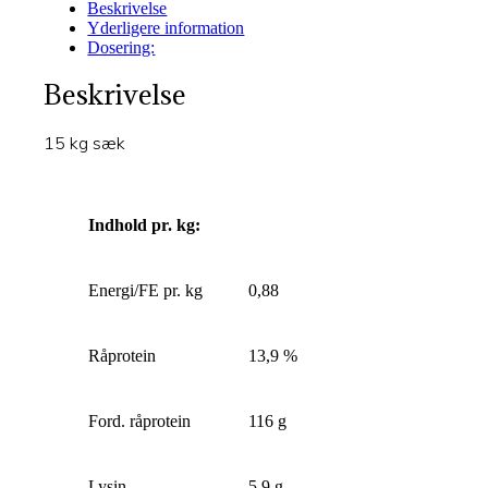
Beskrivelse
Yderligere information
Dosering:
Beskrivelse
15 kg sæk
Indhold pr. kg:
Energi/FE pr. kg
0,88
Råprotein
13,9 %
Ford. råprotein
116 g
Lysin
5,9 g