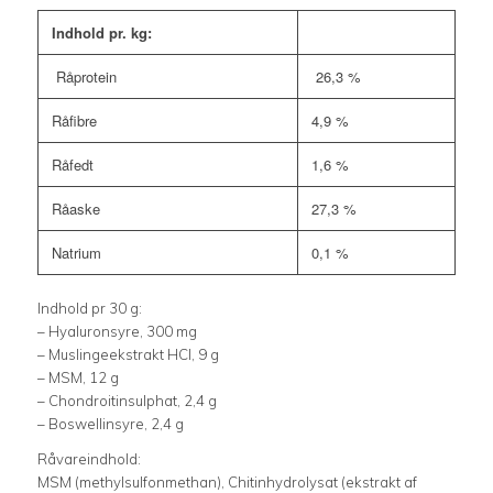
Indhold pr. kg:
Råprotein
26,3 %
Råfibre
4,9 %
Råfedt
1,6 %
Råaske
27,3 %
Natrium
0,1 %
Indhold pr 30 g:
– Hyaluronsyre, 300 mg
– Muslingeekstrakt HCI, 9 g
– MSM, 12 g
– Chondroitinsulphat, 2,4 g
– Boswellinsyre, 2,4 g
Råvareindhold:
MSM (methylsulfonmethan), Chitinhydrolysat (ekstrakt af