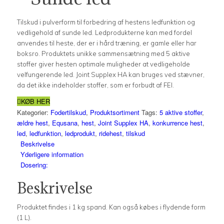
Tilskud i pulverform til forbedring af hestens ledfunktion og
vedligehold af sunde led. Ledprodukterne kan med fordel
anvendes til heste, der er i hård træning, er gamle eller har
boksro. Produktets unikke sammensætning med 5 aktive
stoffer giver hesten optimale muligheder at vedligeholde
velfungerende led. Joint Supplex HA kan bruges ved stævner,
da det ikke indeholder stoffer, som er forbudt af FEI.
KØB HER
Kategorier:
Fodertilskud
,
Produktsortiment
Tags:
5 aktive stoffer
,
ældre hest
,
Equsana
,
hest
,
Joint Supplex HA
,
konkurrence hest
,
led
,
ledfunktion
,
ledprodukt
,
ridehest
,
tilskud
Beskrivelse
Yderligere information
Dosering:
Beskrivelse
Produktet findes i 1 kg spand. Kan også købes i flydende form
(1 L).