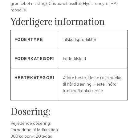
grønlæbet musling), Chondroitinsulfat, Hyaluronsyre (HA),
rapsolie.
Yderligere information
FODERTYPE
Tilskudsprodukter
FODERKATEGORI
Fodertilskud
HESTEKATEGORI
Ældre heste, Heste i almindelig
til hård træning, Heste i hård
træning/konkurrence
Dosering:
Vejledende dosering:
Forbedring af ledfunktion:
300 kg pony: 20 g/dag