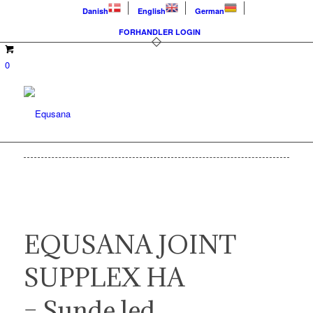
Danish
English
German
FORHANDLER LOGIN
0
EQUSANA JOINT
SUPPLEX HA
– Sunde led