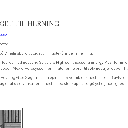
GET TIL HERNING
gaard
nator!
på Vilhelmsborg udtaget til hingstekåringen i Herning.
 fodres med Equsana Structure High samt Equsana Energy Plus. Terminato
ppen Alexia Hardsyssel. Terminator er helbror til sølvmedaljehoppen Tiko 
vl Hove og Gitte Søgaard som ejer ca. 35 Varmblods heste, heraf 3 avlshopp
ag er at avle konkurrenceheste med stor kapacitet, gålyst og ridelighed.