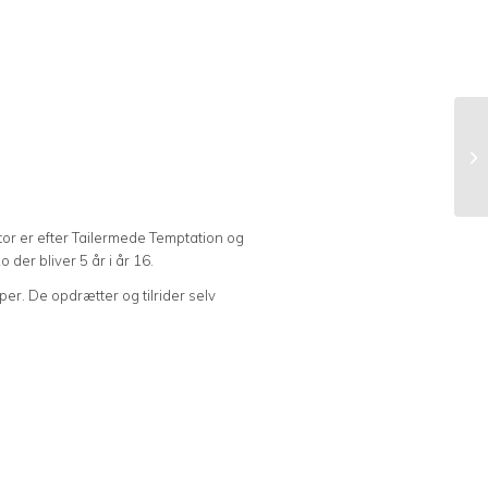
r er efter Tailermede Temptation og
der bliver 5 år i år 16.
er. De opdrætter og tilrider selv