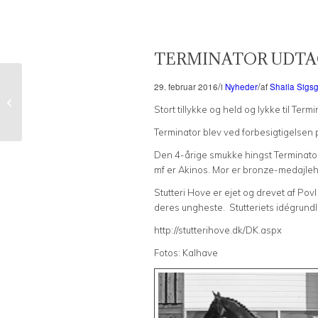
TERMINATOR UDTA
/
/
VARMT VAND
29. februar 2016
i
Nyheder
af
Shaila Sigs
FORHINDRER MÅSKE
Stort tillykke og held og lykke til Termi
KOLIK
Terminator blev ved forbesigtigelsen 
Den 4-årige smukke hingst Terminator
mf er Akinos. Mor er bronze-medajleho
Stutteri Hove er ejet og drevet af Po
deres ungheste. Stutteriets idégrundl
http://stutterihove.dk/DK.aspx
Fotos: Kalhave