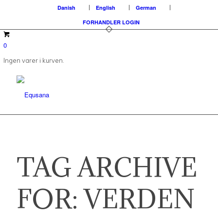
Danish
English
German
FORHANDLER LOGIN
0
Ingen varer i kurven.
TAG ARCHIVE
FOR:
VERDEN