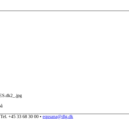
ES.dk2_.jpg
på
Tel. +45 33 68 30 00 •
equsana@dlg.dk