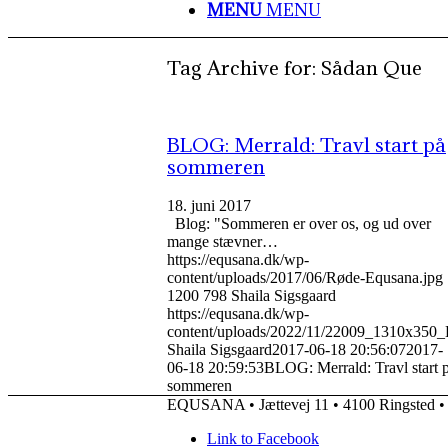
MENU
MENU
Tag Archive for:
Sådan Que
BLOG: Merrald: Travl start på
sommeren
18. juni 2017
Blog: "Sommeren er over os, og ud over
mange stævner…
https://equsana.dk/wp-
content/uploads/2017/06/Røde-Equsana.jpg
1200
798
Shaila Sigsgaard
https://equsana.dk/wp-
content/uploads/2022/11/22009_1310x350_
Shaila Sigsgaard
2017-06-18 20:56:07
2017-
06-18 20:59:53
BLOG: Merrald: Travl start 
sommeren
EQUSANA • Jættevej 11 • 4100 Ringsted • 
Link to Facebook