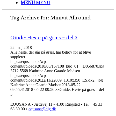
MENU
MENU
Tag Archive for:
Minivit Allround
Guide: Heste på græs – del 3
22. maj 2018
Alle heste, der går på græs, har behov for at blive
suppleret…
https://equsana.dk/wp-
content/uploads/2018/05/157108_kuo_01__D056870.jpg
3712
5568
Kathrine Anne Gaarde Madsen
https://equsana.dk/wp-
content/uploads/2022/11/22009_1310x350_ES.dk2_.jpg
Kathrine Anne Gaarde Madsen
2018-05-22
09:55:41
2018-05-22 09:56:38
Guide: Heste på græs – del
3
EQUSANA • Jættevej 11 • 4100 Ringsted • Tel. +45 33
68 30 00 •
equsana@dlg.dk