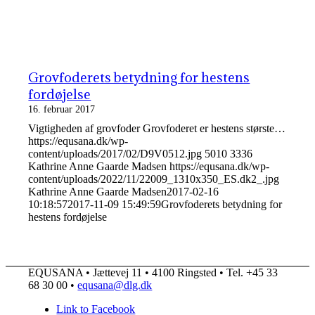
Grovfoderets betydning for hestens
fordøjelse
16. februar 2017
Vigtigheden af grovfoder Grovfoderet er hestens største…
https://equsana.dk/wp-
content/uploads/2017/02/D9V0512.jpg
5010
3336
Kathrine Anne Gaarde Madsen
https://equsana.dk/wp-
content/uploads/2022/11/22009_1310x350_ES.dk2_.jpg
Kathrine Anne Gaarde Madsen
2017-02-16
10:18:57
2017-11-09 15:49:59
Grovfoderets betydning for
hestens fordøjelse
EQUSANA • Jættevej 11 • 4100 Ringsted • Tel. +45 33
68 30 00 •
equsana@dlg.dk
Link to Facebook