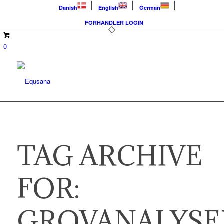
Danish
English
German
FORHANDLER LOGIN
0
TAG ARCHIVE
FOR:
GROVANALYSE