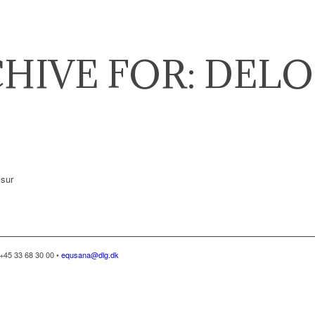
HIVE FOR:
DELO
ssur
+45 33 68 30 00 •
equsana@dlg.dk