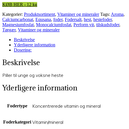
KØB HER - 12 kg
Kategorier:
Produktsortiment
,
Vitaminer og mineraler
Tags:
Aroma
,
Calciumcarbonat
,
Equsana
,
foder
,
Fodersalt
,
hest
,
hestefoder
,
Magnesiumfosfat
,
Monocalciumfosfat
,
Perform vit
,
tilskudsfoder
,
Tørgær
,
Vitaminer og mineraler
Beskrivelse
Yderligere information
Dosering:
Beskrivelse
Piller til unge og voksne heste
Yderligere information
Koncentrerede vitamin og mineral
Fodertype
Vitamin/mineral
Foderkategori