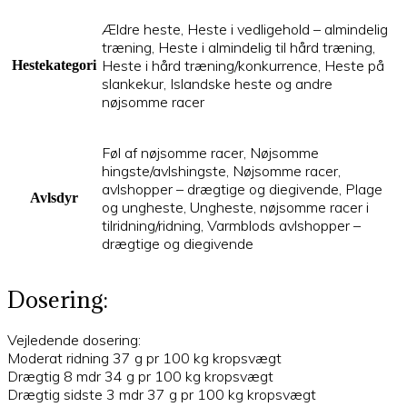
Ældre heste, Heste i vedligehold – almindelig
træning, Heste i almindelig til hård træning,
Heste i hård træning/konkurrence, Heste på
Hestekategori
slankekur, Islandske heste og andre
nøjsomme racer
Føl af nøjsomme racer, Nøjsomme
hingste/avlshingste, Nøjsomme racer,
avlshopper – drægtige og diegivende, Plage
Avlsdyr
og ungheste, Ungheste, nøjsomme racer i
tilridning/ridning, Varmblods avlshopper –
drægtige og diegivende
Dosering:
Vejledende dosering:
Moderat ridning 37 g pr 100 kg kropsvægt
Drægtig 8 mdr 34 g pr 100 kg kropsvægt
Drægtig sidste 3 mdr 37 g pr 100 kg kropsvægt