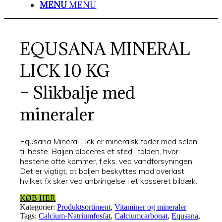
MENU
MENU
EQUSANA MINERAL
LICK 10 KG
– Slikbalje med
mineraler
Equsana Mineral Lick er mineralsk foder med selen
til heste. Baljen placeres et sted i folden, hvor
hestene ofte kommer, f.eks. ved vandforsyningen.
Det er vigtigt, at baljen beskyttes mod overlast,
hvilket fx sker ved anbringelse i et kasseret bildæk.
KØB HER
Kategorier:
Produktsortiment
,
Vitaminer og mineraler
Tags:
Calcium-Natriumfosfat
,
Calciumcarbonat
,
Equsana
,