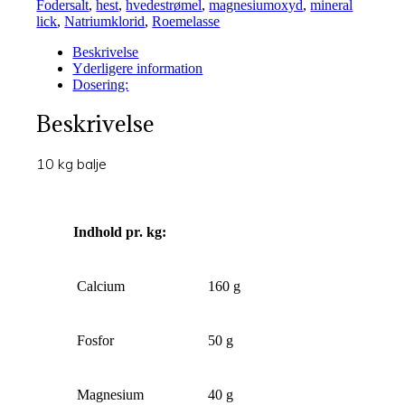
Fodersalt
,
hest
,
hvedestrømel
,
magnesiumoxyd
,
mineral
lick
,
Natriumklorid
,
Roemelasse
Beskrivelse
Yderligere information
Dosering:
Beskrivelse
10 kg balje
Indhold pr. kg:
Calcium
160 g
Fosfor
50 g
Magnesium
40 g