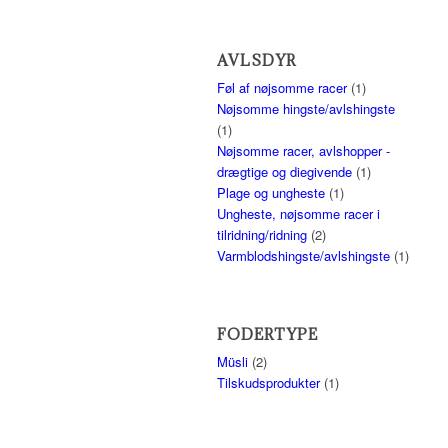
AVLSDYR
Føl af nøjsomme racer
(1)
Nøjsomme hingste/avlshingste
(1)
Nøjsomme racer, avlshopper -
drægtige og diegivende
(1)
Plage og ungheste
(1)
Ungheste, nøjsomme racer i
tilridning/ridning
(2)
Varmblodshingste/avlshingste
(1)
FODERTYPE
Müsli
(2)
Tilskudsprodukter
(1)