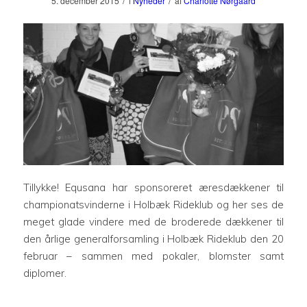
/
/
5. december 2015
i
Nyheder
af
Charlotte Nørgaard
Tillykke! Equsana har sponsoreret æresdækkener til
championatsvinderne i Holbæk Rideklub og her ses de
meget glade vindere med de broderede dækkener til
den årlige generalforsamling i Holbæk Rideklub den 20
februar – sammen med pokaler, blomster samt
diplomer.