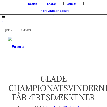
Danish
English
German
FORHANDLER LOGIN
0
Ingen varer i kurven.
GLADE
CHAMPIONATSVINDERN
FÅR ÆRESDÆKKENER