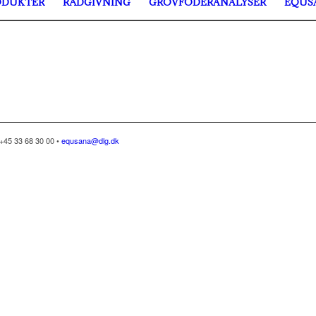
ODUKTER
RÅDGIVNING
GROVFODERANALYSER
EQUS
+45 33 68 30 00 •
equsana@dlg.dk