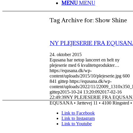
MENU
MENU
Tag Archive for:
Show Shine
NY PLEJESERIE FRA EQUSAN
24. oktober 2015
Equsana har netop lanceret en helt ny
plejeserie med 6 kvalitetsprodukter…
https://equsana.dk/wp-
content/uploads/2015/10/plejeserie.jpg
600
841
gittep
https://equsana.dk/wp-
content/uploads/2022/11/22009_1310x350_
gittep
2015-10-24 13:20:09
2017-02-16
22:49:39
NY PLEJESERIE FRA EQUSA
EQUSANA • Jættevej 11 • 4100 Ringsted • 
Link to Facebook
Link to Instagram
Link to Youtube