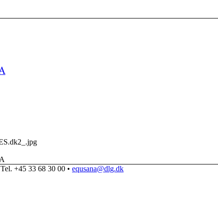
A
ES.dk2_.jpg
NA
Tel. +45 33 68 30 00 •
equsana@dlg.dk