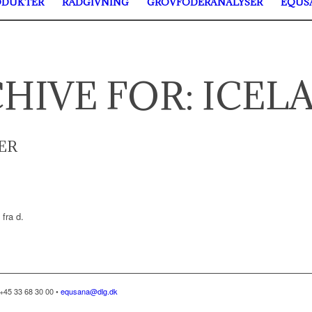
ODUKTER
RÅDGIVNING
GROVFODERANALYSER
EQUS
HIVE FOR:
ICEL
ER
 fra d.
+45 33 68 30 00 •
equsana@dlg.dk