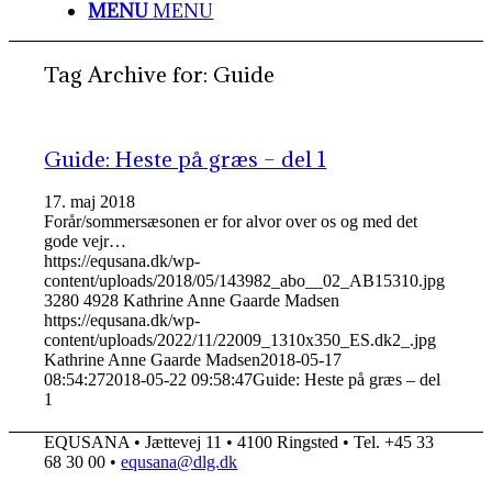
MENU
MENU
Tag Archive for:
Guide
Guide: Heste på græs – del 1
17. maj 2018
Forår/sommersæsonen er for alvor over os og med det
gode vejr…
https://equsana.dk/wp-
content/uploads/2018/05/143982_abo__02_AB15310.jpg
3280
4928
Kathrine Anne Gaarde Madsen
https://equsana.dk/wp-
content/uploads/2022/11/22009_1310x350_ES.dk2_.jpg
Kathrine Anne Gaarde Madsen
2018-05-17
08:54:27
2018-05-22 09:58:47
Guide: Heste på græs – del
1
EQUSANA • Jættevej 11 • 4100 Ringsted • Tel. +45 33
68 30 00 •
equsana@dlg.dk