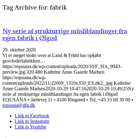
Tag Archive for:
fabrik
Ny serie af strukturrige müsliblandinger fra
egen fabrik i Ølgod
29. oktober 2020
Vi er meget stolte over at Land & Fritid har opkøbt
grovfoderfabrikken…
https://equsana.dk/wp-content/uploads/2020/10/F_HA_9943-
preview.jpg
320
480
Kathrine Anne Gaarde Madsen
https://equsana.dk/wp-
content/uploads/2022/11/22009_1310x350_ES.dk2_.jpg
Kathrine
Anne Gaarde Madsen
2020-10-29 10:47:16
2020-10-29 10:49:25
Ny
serie af strukturrige müsliblandinger fra egen fabrik i Ølgod
EQUSANA • Jættevej 11 • 4100 Ringsted • Tel. +45 33 68 30 00 •
equsana@dlg.dk
Link to Facebook
Link to Instagram
Link to Youtube