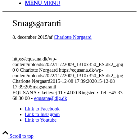
MENU
MENU
Smagsgaranti
8. december 2015
/
af
Charlotte Nørgaard
https://equsana.dk/wp-
content/uploads/2022/11/22009_1310x350_ES.dk2_.jpg
0
0
Charlotte Nørgaard
https://equsana.dk/wp-
content/uploads/2022/11/22009_1310x350_ES.dk2_.jpg
Charlotte Nørgaard
2015-12-08 17:39:20
2015-12-08
17:39:20
Smagsgaranti
EQUSANA • Jættevej 11 • 4100 Ringsted • Tel. +45 33
68 30 00 •
equsana@dlg.dk
Link to Facebook
Link to Instagram
Link to Youtube
Scroll to top