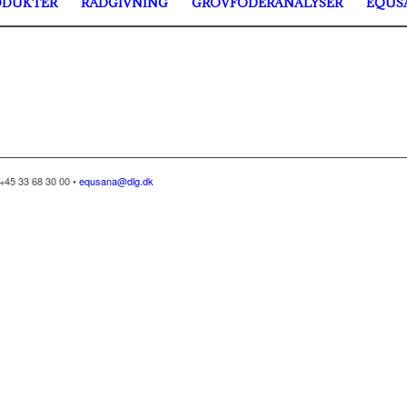
ODUKTER
RÅDGIVNING
GROVFODERANALYSER
EQUS
+45 33 68 30 00 •
equsana@dlg.dk