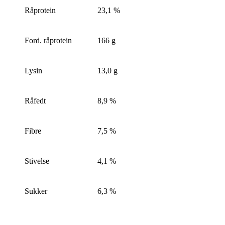
Råprotein
23,1 %
Ford. råprotein
166 g
Lysin
13,0 g
Råfedt
8,9 %
Fibre
7,5 %
Stivelse
4,1 %
Sukker
6,3 %