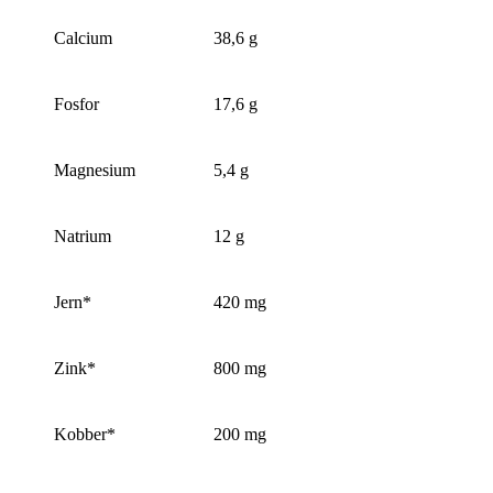
Calcium
38,6 g
Fosfor
17,6 g
Magnesium
5,4 g
Natrium
12 g
Jern*
420 mg
Zink*
800 mg
Kobber*
200 mg