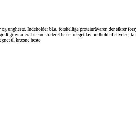
er og ungheste. Indeholder bl.a. forskellige proteinråvarer, der sikrer f
godt grovfoder. Tilskudsfoderet har et meget lavt indhold af stivelse, ku
gnet til kræsne heste.