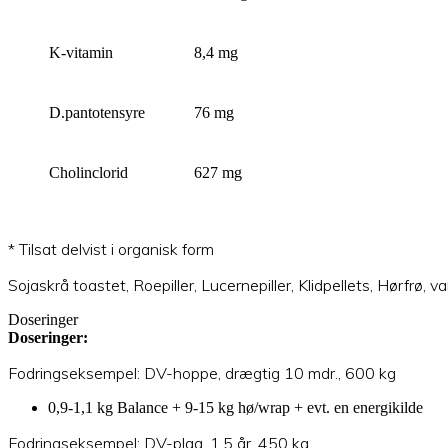
K-vitamin
8,4 mg
D.pantotensyre
76 mg
Cholinclorid
627 mg
* Tilsat delvist i organisk form
Sojaskrå toastet, Roepiller, Lucernepiller, Klidpellets, Hørfrø,
Doseringer
Doseringer:
Fodringseksempel: DV-hoppe, drægtig 10 mdr., 600 kg
0,9-1,1 kg Balance + 9-15 kg hø/wrap + evt. en energikilde
Fodringseksempel: DV-plag, 1,5 år, 450 kg