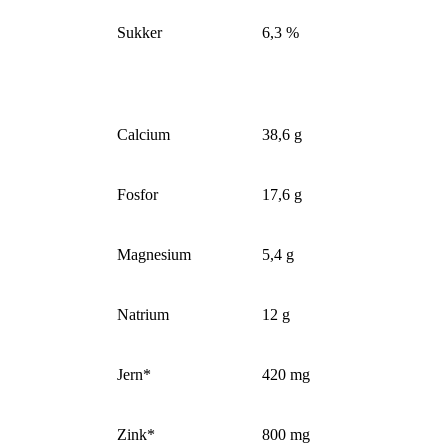
Sukker
6,3 %
Calcium
38,6 g
Fosfor
17,6 g
Magnesium
5,4 g
Natrium
12 g
Jern*
420 mg
Zink*
800 mg