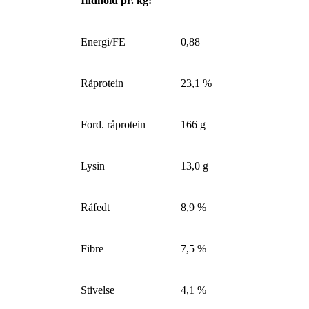
Indhold pr. kg:
Energi/FE
0,88
Råprotein
23,1 %
Ford. råprotein
166 g
Lysin
13,0 g
Råfedt
8,9 %
Fibre
7,5 %
Stivelse
4,1 %