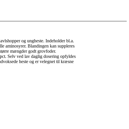
il avlshopper og ungheste. Indeholder bl.a.
ielle aminosyrer. Blandingen kan suppleres
 større mængder godt grovfoder.
 pct. Selv ved lav daglig dosering opfyldes
udvoksede heste og er velegnet til kræsne