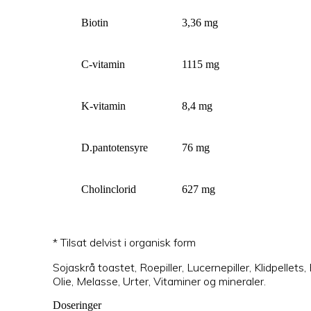
Biotin
3,36 mg
C-vitamin
1115 mg
K-vitamin
8,4 mg
D.pantotensyre
76 mg
Cholinclorid
627 mg
* Tilsat delvist i organisk form
Sojaskrå toastet, Roepiller, Lucernepiller, Klidpellet
Olie, Melasse, Urter, Vitaminer og mineraler.
Doseringer