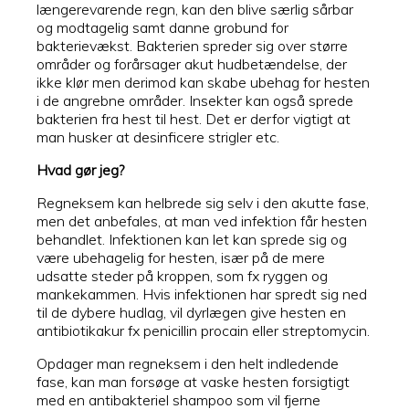
længerevarende regn, kan den blive særlig sårbar
og modtagelig samt danne grobund for
bakterievækst. Bakterien spreder sig over større
områder og forårsager akut hudbetændelse, der
ikke klør men derimod kan skabe ubehag for hesten
i de angrebne områder. Insekter kan også sprede
bakterien fra hest til hest. Det er derfor vigtigt at
man husker at desinficere strigler etc.
Hvad gør jeg?
Regneksem kan helbrede sig selv i den akutte fase,
men det anbefales, at man ved infektion får hesten
behandlet. Infektionen kan let kan sprede sig og
være ubehagelig for hesten, især på de mere
udsatte steder på kroppen, som fx ryggen og
mankekammen. Hvis infektionen har spredt sig ned
til de dybere hudlag, vil dyrlægen give hesten en
antibiotikakur fx penicillin procain eller streptomycin.
Opdager man regneksem i den helt indledende
fase, kan man forsøge at vaske hesten forsigtigt
med en antibakteriel shampoo som vil fjerne