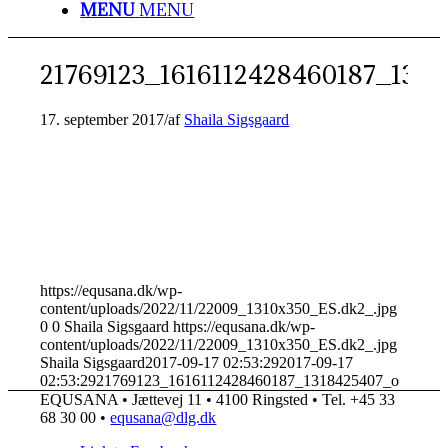
MENU
MENU
21769123_1616112428460187_1318
17. september 2017
/
af
Shaila Sigsgaard
https://equsana.dk/wp-
content/uploads/2022/11/22009_1310x350_ES.dk2_.jpg
0
0
Shaila Sigsgaard
https://equsana.dk/wp-
content/uploads/2022/11/22009_1310x350_ES.dk2_.jpg
Shaila Sigsgaard
2017-09-17 02:53:29
2017-09-17
02:53:29
21769123_1616112428460187_1318425407_o
EQUSANA • Jættevej 11 • 4100 Ringsted • Tel. +45 33
68 30 00 •
equsana@dlg.dk