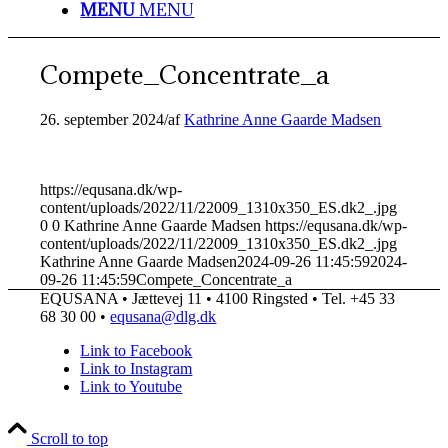
MENU
MENU
Compete_Concentrate_a
26. september 2024
/
af
Kathrine Anne Gaarde Madsen
https://equsana.dk/wp-
content/uploads/2022/11/22009_1310x350_ES.dk2_.jpg
0
0
Kathrine Anne Gaarde Madsen
https://equsana.dk/wp-
content/uploads/2022/11/22009_1310x350_ES.dk2_.jpg
Kathrine Anne Gaarde Madsen
2024-09-26 11:45:59
2024-
09-26 11:45:59
Compete_Concentrate_a
EQUSANA • Jættevej 11 • 4100 Ringsted • Tel. +45 33
68 30 00 •
equsana@dlg.dk
Link to Facebook
Link to Instagram
Link to Youtube
Scroll to top