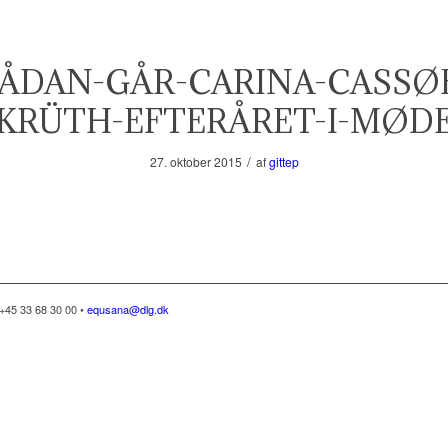
ÅDAN-GÅR-CARINA-CASSØ
KRÜTH-EFTERÅRET-I-MØD
/
27. oktober 2015
af
gittep
+45 33 68 30 00 •
equsana@dlg.dk